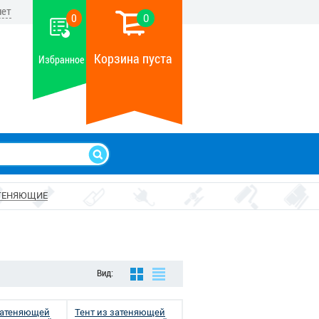
нет
0
0
Корзина пуста
Избранное
ТЕНЯЮЩИЕ
Вид:
затеняющей
Тент из затеняющей