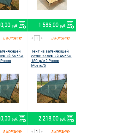
30,00
1 586,00
руб.
руб.
В КОРЗИНУ
В КОРЗИНУ
затеняющей
Тент из затеняющей
еленый 5м*6м
сетки зеленый 4м*5м
 Россо
180гр/м2 Россо
Мотто/5
80,00
2 218,00
руб.
руб.
В КОРЗИНУ
В КОРЗИНУ