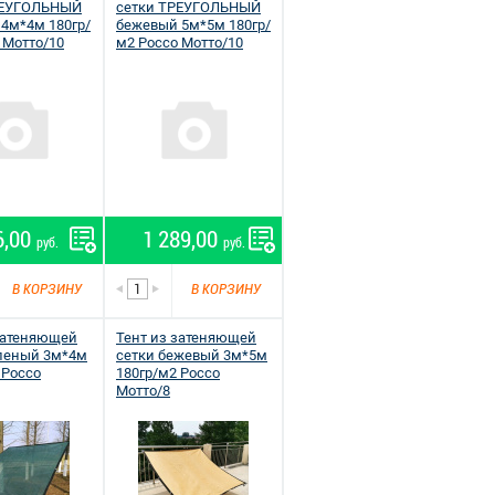
РЕУГОЛЬНЫЙ
сетки ТРЕУГОЛЬНЫЙ
4м*4м 180гр/
бежевый 5м*5м 180гр/
 Мотто/10
м2 Россо Мотто/10
6,00
1 289,00
руб.
руб.
В КОРЗИНУ
В КОРЗИНУ
затеняющей
Тент из затеняющей
еленый 3м*4м
сетки бежевый 3м*5м
 Россо
180гр/м2 Россо
Мотто/8