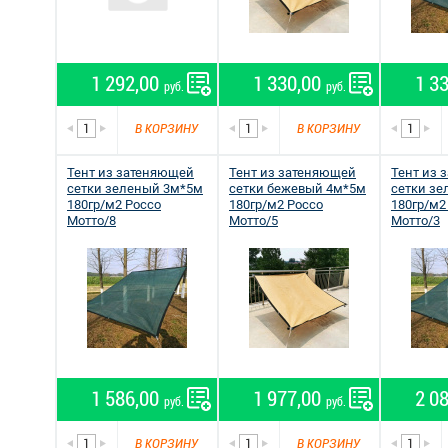
1 292,00
1 330,00
1 3
руб.
руб.
В КОРЗИНУ
В КОРЗИНУ
Тент из затеняющей
Тент из затеняющей
Тент из 
сетки зеленый 3м*5м
сетки бежевый 4м*5м
сетки з
180гр/м2 Россо
180гр/м2 Россо
180гр/м2
Мотто/8
Мотто/5
Мотто/3
1 586,00
1 977,00
2 0
руб.
руб.
В КОРЗИНУ
В КОРЗИНУ