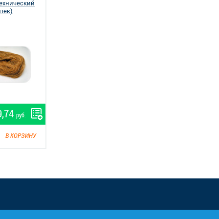
ехнический
мтек)
9,74
руб.
В КОРЗИНУ