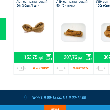
Лён сантехнический
ЛЁН сантехнический
ЛЁН сант
50г (60шт/1шт)
50г (Симтек)
100г (Си
153,75
207,76
36
руб.
руб.
В КОРЗИНУ
В КОРЗИНУ
ПН-ЧТ: 9.00-18.00, ПТ: 9.00-17.00
Карта