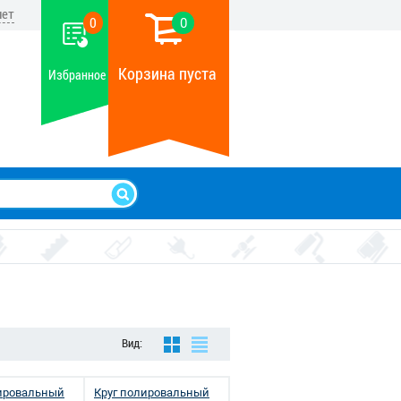
нет
0
0
Корзина пуста
Избранное
Вид:
лировальный
Круг полировальный