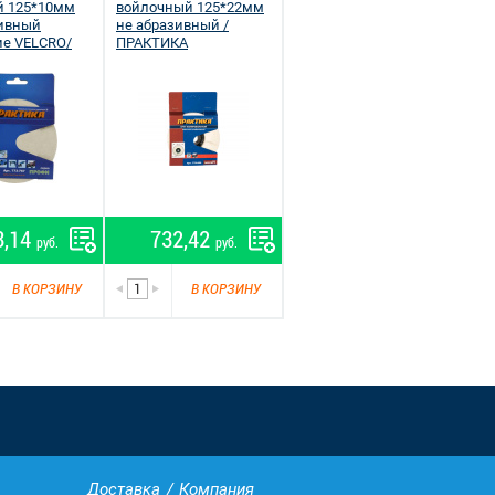
й 125*10мм
войлочный 125*22мм
зивный
не абразивный /
ие VELCRO/
ПРАКТИКА
А
3,14
732,42
руб.
руб.
В КОРЗИНУ
В КОРЗИНУ
Доставка
Компания