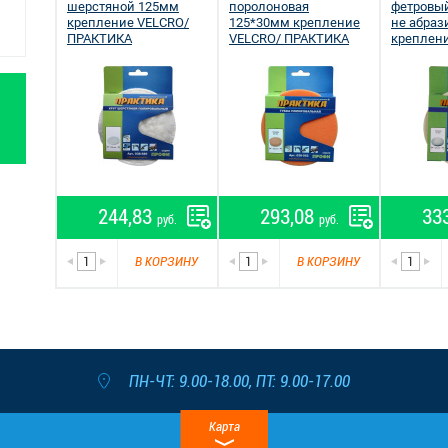
шерстяной 125мм
поролоновая
фетровы
крепление VELCRO/
125*30мм крепление
не абра
ПРАКТИКА
VELCRO/ ПРАКТИКА
креплен
ПРАКТИК
244,83
293,08
33
руб.
руб.
В КОРЗИНУ
В КОРЗИНУ
ПН-ЧТ: 9.00-18.00, ПТ: 9.00-17.00
Карта