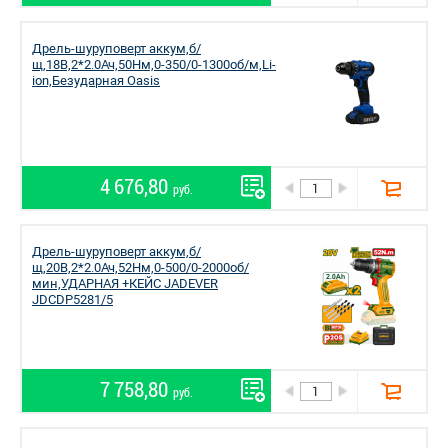
Дрель-шуруповерт аккум,б/
щ,18В,2*2.0Ач,50Нм,0-350/0-1300об/м,Li-
ion,Безударная Oasis
4 676,80
руб.
Дрель-шуруповерт аккум,б/
щ,20В,2*2.0Ач,52Нм,0-500/0-2000об/
мин,УДАРНАЯ +КЕЙС JADEVER
JDCDP5281/5
7 758,80
руб.