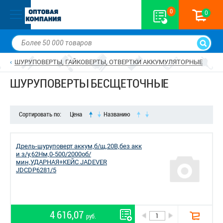
0
0
ШУРУПОВЕРТЫ, ГАЙКОВЕРТЫ, ОТВЕРТКИ АККУМУЛЯТОРНЫЕ
ШУРУПОВЕРТЫ БЕСЩЕТОЧНЫЕ
Сортировать по:
Цена
Названию
Дрель-шуруповерт аккум,б/щ,20В,без акк
и з/у,62Нм,0-500/2000об/
мин,УДАРНАЯ+КЕЙС JADEVER
JDCDP6281/5
4 616,07
руб.