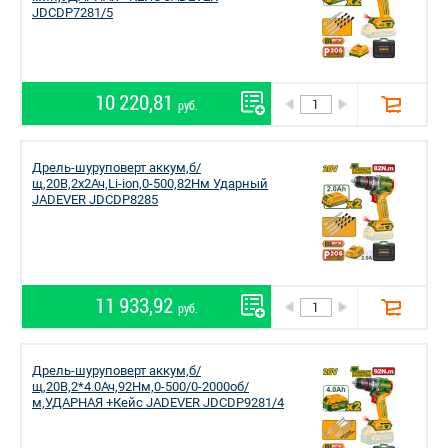
JDCDP7281/5
10 220,81
руб.
Дрель-шуруповерт аккум,б/
щ,20В,2х2Ач,Li-ion,0-500,82Нм Ударный
JADEVER JDCDP8285
11 933,92
руб.
Дрель-шуруповерт аккум,б/
щ,20В,2*4.0Ач,92Нм,0-500/0-2000об/
м,УДАРНАЯ +Кейс JADEVER JDCDP9281/4