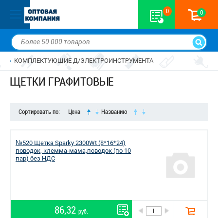
0
0
КОМПЛЕКТУЮЩИЕ Д/ЭЛЕКТРОИНСТРУМЕНТА
ЩЕТКИ ГРАФИТОВЫЕ
Сортировать по:
Цена
Названию
№520 Щетка Sparky 2300Wt (8*16*24)
поводок, клемма-мама,поводок (по 10
пар) без НДС
86,32
руб.