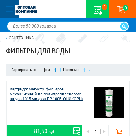
0
0
САНТЕХНИКА
ФИЛЬТРЫ ДЛЯ ВОДЫ
Сортировать по:
Цена
Названию
Картридж магистр. фильтров
механический из полипропиленового
шнура 10" 5 микрон РP 1005 ЮНИКОРН/
81,60
руб.