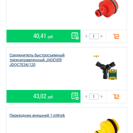
40,41
руб.
Соединитель быстросъемный
трехнаправленный JADEVER
JDQC7E34/120
43,02
руб.
Переходник внешний 1 inWork