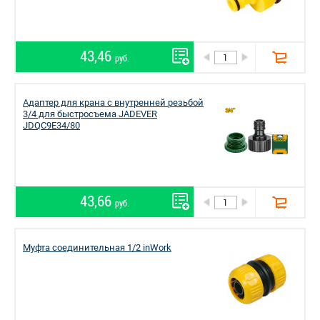
43,46
руб.
Адаптер для крана с внутренней резьбой
3/4 для быстросъема JADEVER
JDQC9E34/80
43,66
руб.
Муфта соединительная 1/2 inWork