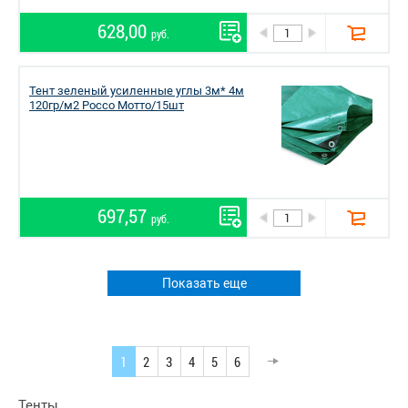
628,00
руб.
Тент зеленый усиленные углы 3м* 4м
120гр/м2 Россо Мотто/15шт
697,57
руб.
Показать еще
1
2
3
4
5
6
Тенты.