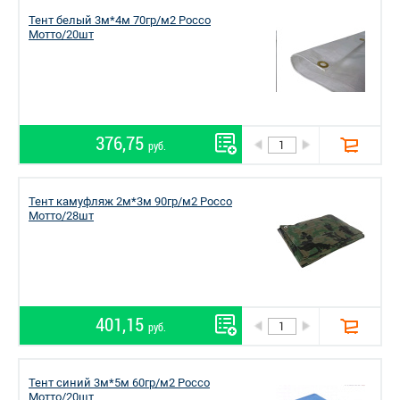
Тент белый 3м*4м 70гр/м2 Россо
Мотто/20шт
376,75
руб.
Тент камуфляж 2м*3м 90гр/м2 Россо
Мотто/28шт
401,15
руб.
Тент синий 3м*5м 60гр/м2 Россо
Мотто/20шт