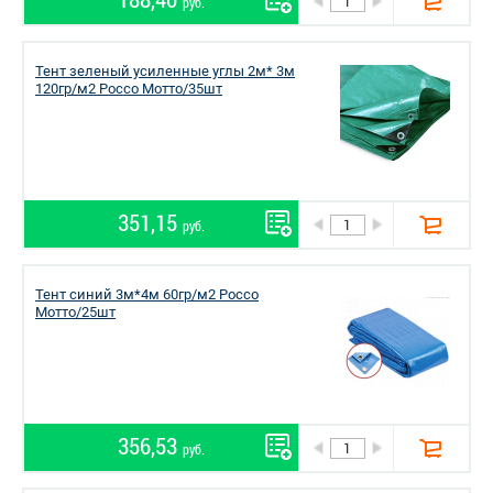
188,40
руб.
Тент зеленый усиленные углы 2м* 3м
120гр/м2 Россо Мотто/35шт
351,15
руб.
Тент синий 3м*4м 60гр/м2 Россо
Мотто/25шт
356,53
руб.