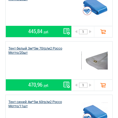
445,84
руб.
Тент белый 3м*5м 70гр/м2 Россо
Мотто/20шт
470,96
руб.
Тент синий 4м*5м 60гр/м2 Россо
Мотто/11шт